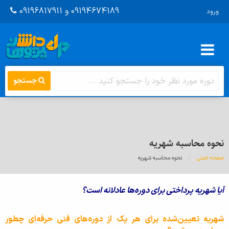
09194674189 و 09196817911
ورود
جستجو
نحوه محاسبه شهریه
صفحه اصلی
اینجا
نحوه محاسبه شهریه
آیا شهریه پرداختی برای دوره‌ها عادلانه است؟
شهریه تعیین‌شده برای هر یک از دوره‌های فنی حرفه‌ای چطور