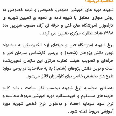
محاسبه می‌شود؟
شهریه
دوره
های
آموزشی
عمومی،
خصوصی
و
نیمه
خصوصی
به
روش
مجازی
مطابق
با
شیوه
نامه
ی
نحوه
ی
تعیین شهریه
ی
كارآموزان
آموزشگاه
های
فنی
و
حرفه
ای
آزاد،
مصوب
شهریور
ماه
1388
هیات
نظارت
مركزی
تعیین
می
گردد
.
نرخ
شهریه
آموزشگاه
فنی
و
حرفه‌ای
آزاد
الكترونیكی
به
پیشنهاد
نوین دانش پژوهان (شعبه)
و
بررسی
كارشناسی
سازمان فنی و
حرفه‌ای
و
تصویب
هیئت
نظارت
مرکزی این سازمان
تعیین‌شده
است و نوین دانش پژوهان (شعبه) بنا به صلاحدید در برخی موارد
طرح‌های تخفیفی خاصی برای کارآموزان قائل می‌شود.
به‌منظور
محاسبه
نرخ
شهریه
برحسب
نفر
-
ساعت
،
باید
كلیه
هزینه‌های
مستقیم
و
غیرمستقیم دوره
آموزشی
مربوط محاسبه و
نرخ
سود
سرمایه
احصاء
و
به‌عنوان
نرخ
قطعی شهریه
دوره
آموزشی
مربوط
اعلام
شود
.