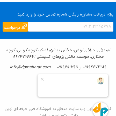
برای دریافت مشاوره رایگان شماره تماس خود را وارد کنید
درخواست
اصفهان، خیابان ارتش، خیابان بهداری لشکر، کوچه کریمی، کوچه
مختاری، موسسه دانش پژوهان، کدپستی ۸۱۷۴۷۶۴۶۷۱
09194674189 و 09196817911 - info@dpmaharat.com
کلیه حقوق این وب سایت متعلق به آموزشگاه فنی حرفه ای نوین
دانش پژوهان می باشد.