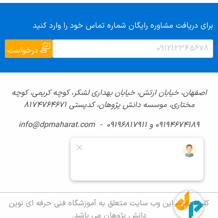
برای دریافت مشاوره رایگان شماره تماس خود را وارد کنید
درخواست
اصفهان، خیابان ارتش، خیابان بهداری لشکر، کوچه کریمی، کوچه
مختاری، موسسه دانش پژوهان، کدپستی ۸۱۷۴۷۶۴۶۷۱
09194674189 و 09196817911 - info@dpmaharat.com
کلیه حقوق این وب سایت متعلق به آموزشگاه فنی حرفه ای نوین
دانش پژوهان می باشد.