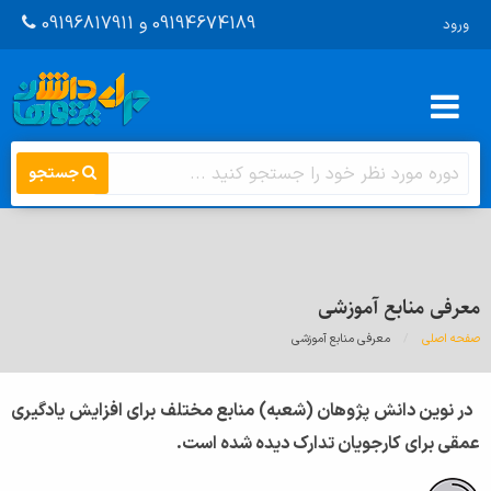
09194674189 و 09196817911
ورود
جستجو
معرفی منابع آموزشی
صفحه اصلی
اینجا
معرفی منابع آموزشی
در نوین دانش پژوهان (شعبه) منابع مختلف برای افزایش یادگیری
عمقی برای کارجویان تدارک دیده شده است
.