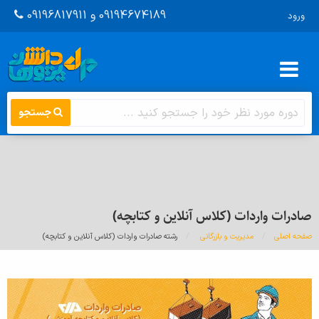
09194674189 و 09196817911
ورود
جستجو
صادرات واردات (کلاس آنلاین و کتابچه)
صفحه اصلی
مدیریت و بازرگانی
رشته صادرات واردات (کلاس آنلاین و کتابچه)