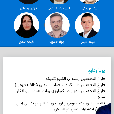
رزگار قهرمانی
امیر هوشنگ کرمی
نازنین رحمانی
میلاد امینی
جواد صفویه
ملیحه صفری
پویا ودایع
فارغ التحصیل رشته ی الکتروتکنیک
فارغ التحصیل دانشکده اقتصاد رشته ی MBA (فروش)
فارغ التحصیل مدیریت تکنولوژی روابط عمومی و افکار
سنجی
تالیف اولین کتاب بومی زبان بدن به نام مهندسی زبان
بدن / انتشارات نسل نو اندیش