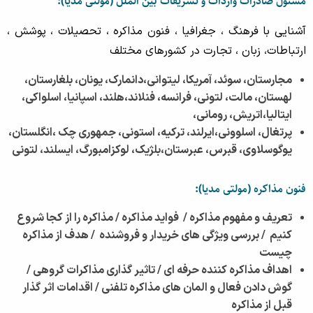
مسئول صادرات واردات و تشریفات بین الملل
(مولتی مدیا):
آشنایی با فرهنگ ، جغرافیا ، فنون مذاکره ، تحصیلات ، پوشش ،
ارتباطات، زبان ، تجارت در کشورهای مختلف
مجارستان، سوئد، آمریکا، لیتوانی،
دانمارک، یونان، بلغارستان،
لهستان،
مالت، لتونی، فرانسه، فنلاند،
هلند، اسپانیا، اسلواکی،
ایتالیا،
اتریش، رومانی،
پرتغال، اسلوونی،
ایرلند، ترکیه، استونی، جمهوری چک ،
انگلستان،
یوگوسلاوی، قبرس، عبرستان،
بلژیک، لوکزامبورگ، ایسلند، لتونی
فنون مذاکره
(مولتی مدیا):
تعریف و مفهوم مذاکره /
فواید مذاکره /
مذاکره را از کجا شروع
کنیم /
بررسی ویژگی های خریدار و فروشنده /
هدف از مذاکره
چیست
اهداف مذاکره کننده حرفه ای /
تاثیر گذاری مذاکرات گروهی /
گوش دادن فعال و المان های مذاکره تلفنی /
اقدامات اثر گذار
قبل از مذاکره