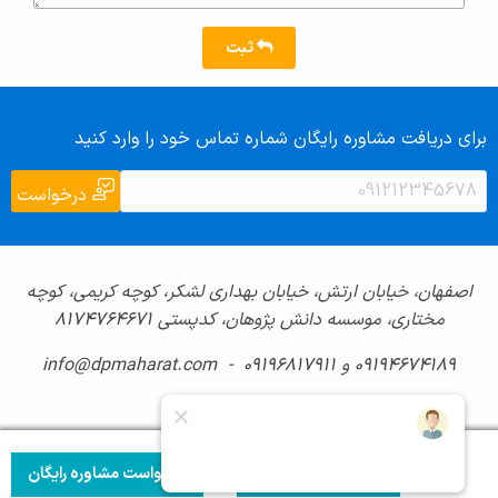
ثبت
برای دریافت مشاوره رایگان شماره تماس خود را وارد کنید
درخواست
اصفهان، خیابان ارتش، خیابان بهداری لشکر، کوچه کریمی، کوچه
مختاری، موسسه دانش پژوهان، کدپستی ۸۱۷۴۷۶۴۶۷۱
09194674189 و 09196817911 - info@dpmaharat.com
ثبت نام در این دوره
درخواست مشاوره رایگان